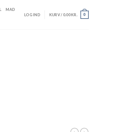
L
MAD
0
LOG IND
KURV /
0.00
KR.