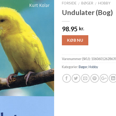
FORSIDE
BØGER
HOBBY
/
/
Undulater (Bog)
98.95
kr.
KØB NU
Varenummer (SKU):
1060601262863
Kategorier:
Bøger
,
Hobby