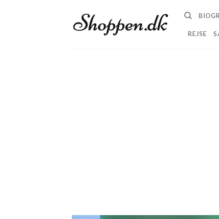
Skip
BIOGR
to
content
REJSE
S