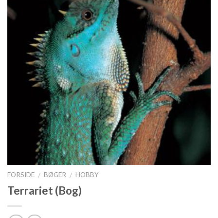
FORSIDE
BØGER
HOBBY
/
/
Terrariet (Bog)