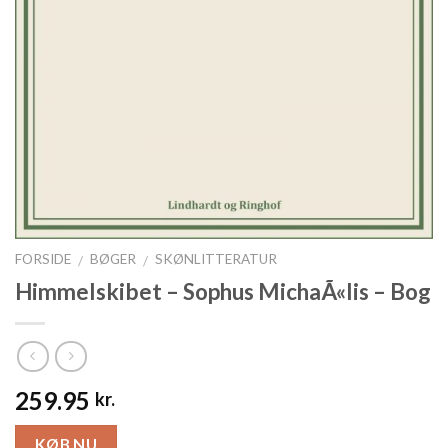
FORSIDE
BØGER
SKØNLITTERATUR
/
/
Himmelskibet – Sophus MichaÃ«lis – Bog
259.95
kr.
KØB NU