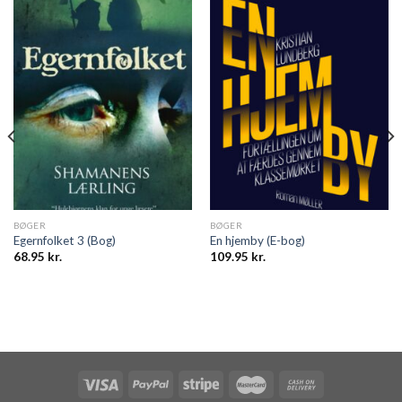
BØGER
BØGER
Egernfolket 3 (Bog)
En hjemby (E-bog)
68.95
kr.
109.95
kr.