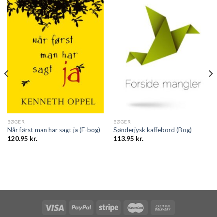
BØGER
BØGER
Når først man har sagt ja (E-bog)
Sønderjysk kaffebord (Bog)
120.95
kr.
113.95
kr.