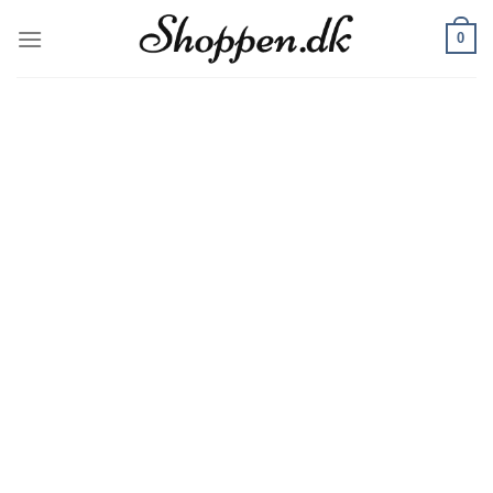
Skip
0
to
content