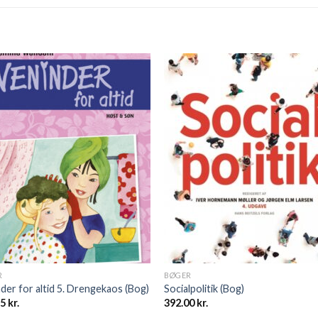
R
BØGER
der for altid 5. Drengekaos (Bog)
Socialpolitik (Bog)
95
kr.
392.00
kr.