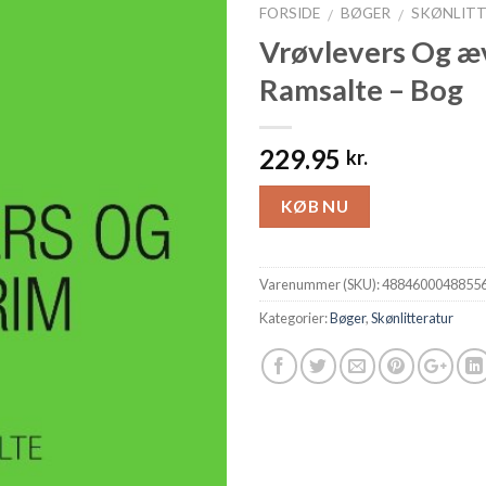
FORSIDE
BØGER
SKØNLIT
/
/
Vrøvlevers Og æ
Ramsalte – Bog
229.95
kr.
KØB NU
Varenummer (SKU):
4884600048855
Kategorier:
Bøger
,
Skønlitteratur