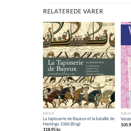
RELATEREDE VARER
BØGER
BØGE
La tapisserie de Bayeux et la bataille de
agt ja (E-bog)
Venin
Hastings 1066 (Bog)
105.
118.95
kr.