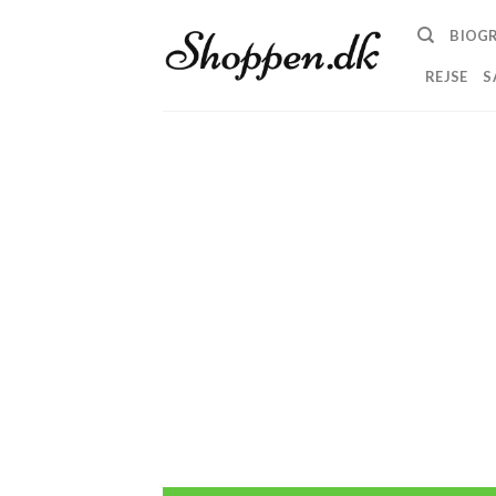
Skip
BIOGR
to
content
REJSE
S