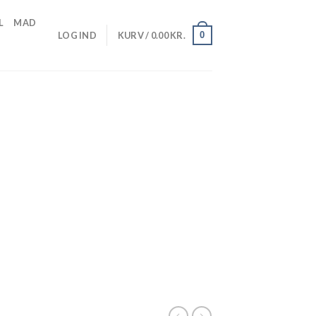
L
MAD
0
LOG IND
KURV /
0.00
KR.