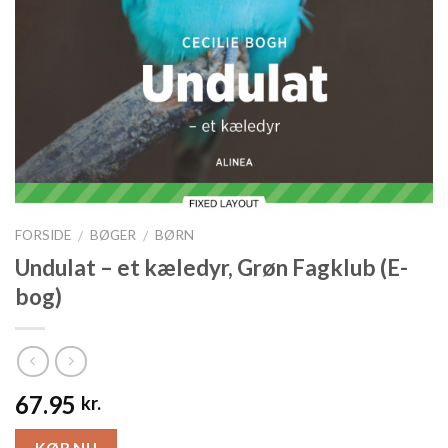
FORSIDE
BØGER
BØRN
/
/
Undulat – et kæledyr, Grøn Fagklub (E-
bog)
67.95
kr.