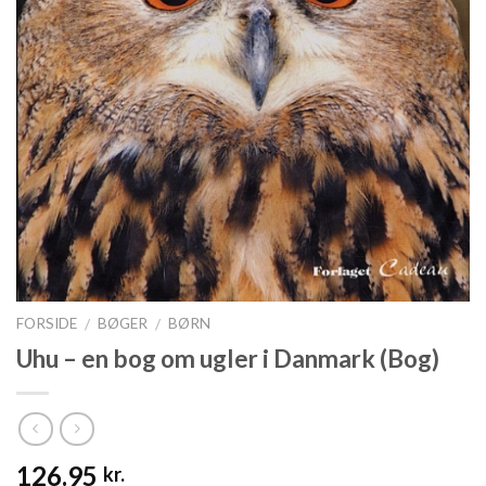
FORSIDE
BØGER
BØRN
/
/
Uhu – en bog om ugler i Danmark (Bog)
126.95
kr.