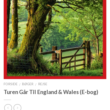
FORSIDE
BØGER
REJSE
/
/
Turen Går Til England & Wales (E-bog)