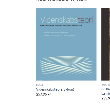
BØGER
BØGE
66 hå
Videnskabsteori (E-bog)
samli
257.95
kr.
233.