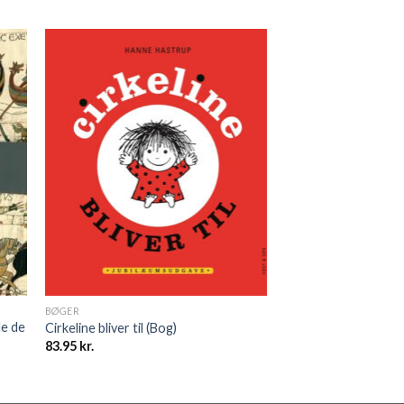
BØGER
le de
Cirkeline bliver til (Bog)
83.95
kr.