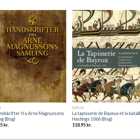
R
BØGER
ndskrifter fra Arne Magnussons
La tapisserie de Bayeux et la batail
ng (Bog)
Hastings 1066 (Bog)
95
kr.
118.95
kr.