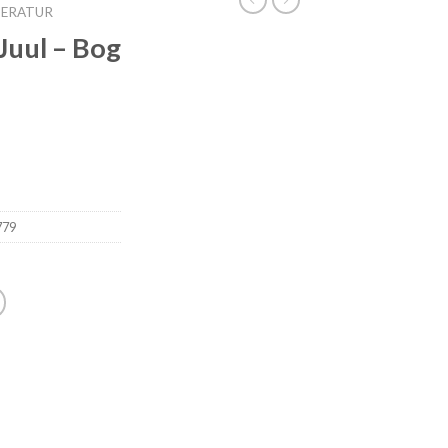
TERATUR
Juul – Bog
779