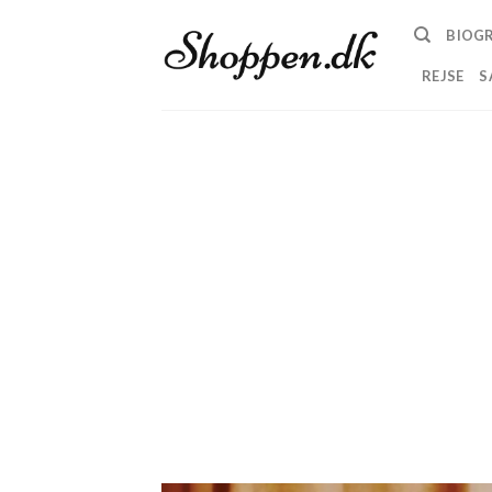
Skip
BIOGR
to
content
REJSE
S