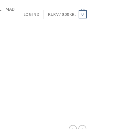
L
MAD
0
LOG IND
KURV /
0.00
KR.