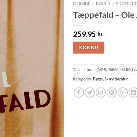
FORSIDE
BØGER
SKØNLIT
/
/
Tæppefald – Ole 
259.95
kr.
KØB NU
Varenummer (SKU):
4884600048919
Kategorier:
Bøger
,
Skønlitteratur