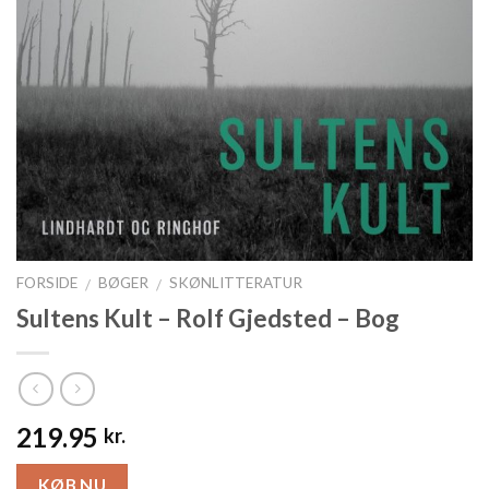
FORSIDE
BØGER
SKØNLITTERATUR
/
/
Sultens Kult – Rolf Gjedsted – Bog
219.95
kr.
KØB NU