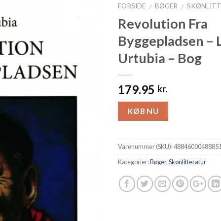
FORSIDE
BØGER
SKØNLIT
/
/
Revolution Fra
Byggepladsen – 
Urtubia – Bog
179.95
kr.
KØB NU
Varenummer (SKU):
4884600048885
Kategorier:
Bøger
,
Skønlitteratur