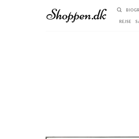
Skip
BIOGR
to
content
REJSE
S