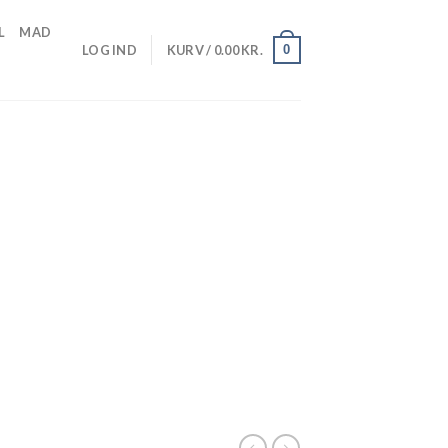
L
MAD
0
LOG IND
KURV /
0.00
KR.