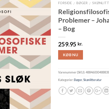
FORSIDE
BØGER
SKØNLIT
/
/
Religionsfilosofi
Problemer – Joh
– Bog
259.95
kr.
KØB NU
Varenummer (SKU):
4884600048883
Kategorier:
Bøger
,
Skønlitteratur