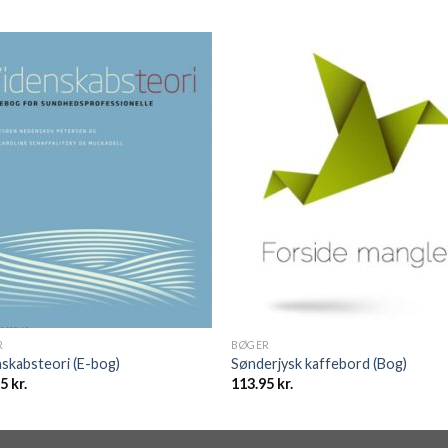
R
BØGER
skabsteori (E-bog)
Sønderjysk kaffebord (Bog)
95
kr.
113.95
kr.