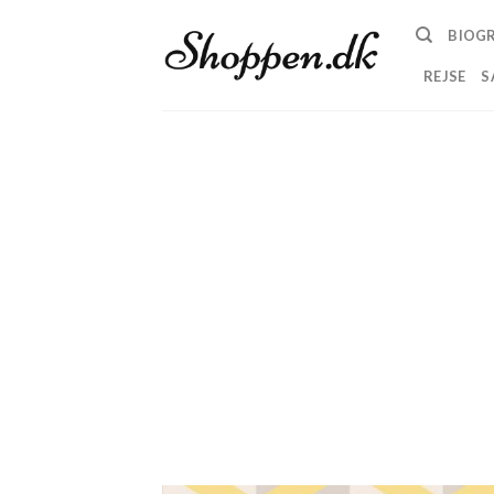
Skip
BIOGR
to
content
REJSE
S