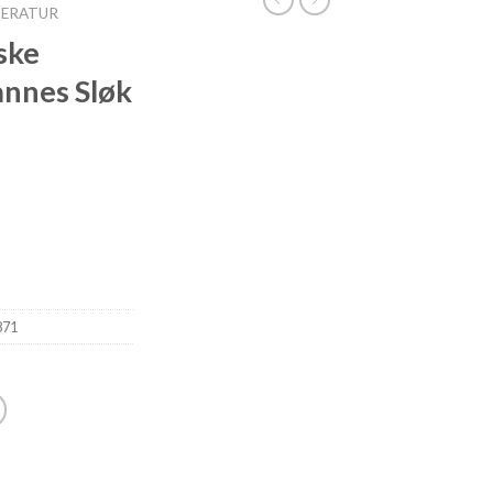
TERATUR
ske
annes Sløk
871