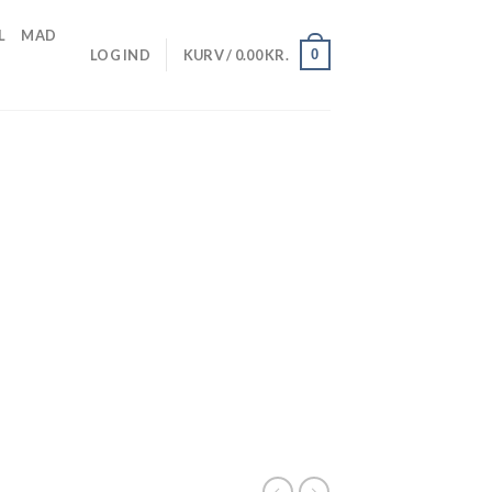
L
MAD
0
LOG IND
KURV /
0.00
KR.