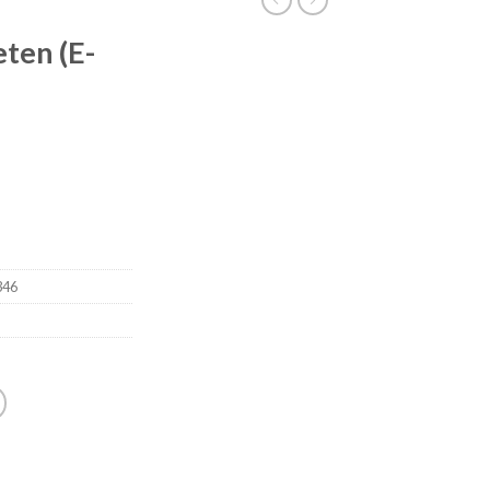
ten (E-
346