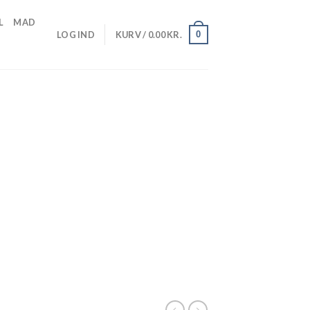
L
MAD
0
LOG IND
KURV /
0.00
KR.