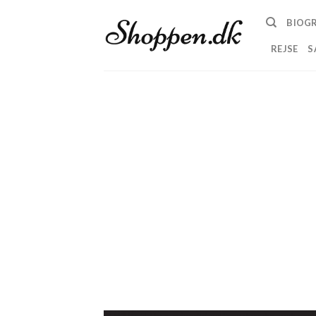
Skip
BIOGR
to
content
REJSE
S