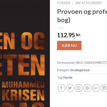
FORSIDE
UNCATEGORIZED
/
Provoen og profe
bog)
112.95
kr.
KØB NU
Varenummer (SKU):
1060610448577
Kategori:
Uncategorized
Tag:
Hunde