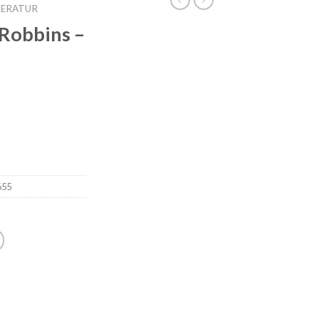
TERATUR
 Robbins –
655