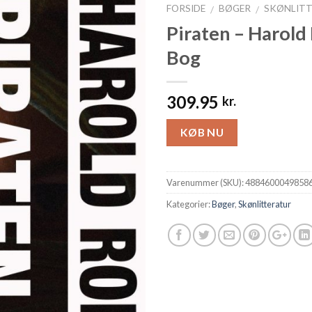
FORSIDE
BØGER
SKØNLIT
/
/
Piraten – Harold
Bog
309.95
kr.
KØB NU
Varenummer (SKU):
4884600049858
Kategorier:
Bøger
,
Skønlitteratur