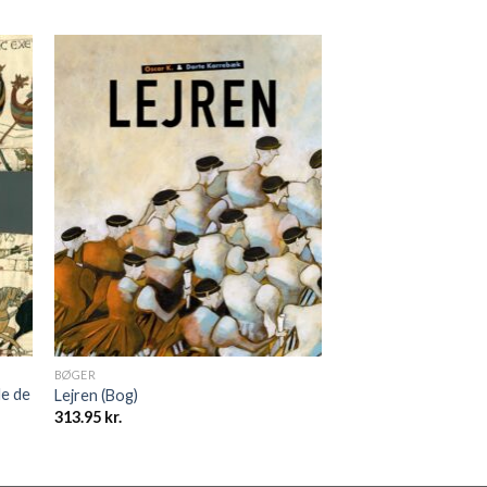
BØGER
le de
Lejren (Bog)
313.95
kr.