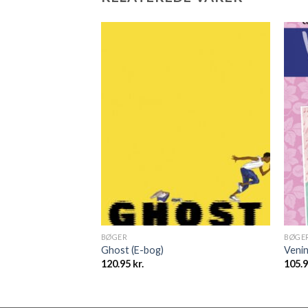
BØGER
BØGE
ra Arne Magnussons
Ghost (E-bog)
Venin
120.95
kr.
105.