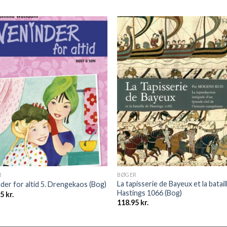
R
BØGER
La tapisserie de Bayeux et la batail
der for altid 5. Drengekaos (Bog)
Hastings 1066 (Bog)
95
kr.
118.95
kr.