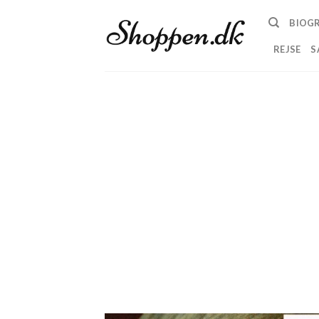
Skip
BIOGR
to
content
REJSE
S