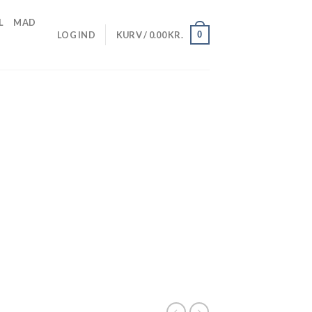
L
MAD
0
LOG IND
KURV /
0.00
KR.