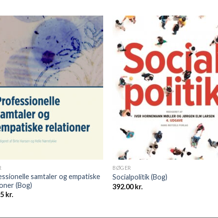
R
BØGER
ssionelle samtaler og empatiske
Socialpolitik (Bog)
ioner (Bog)
392.00
kr.
95
kr.