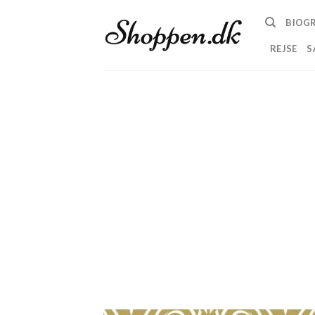
Skip
BIOGR
to
content
REJSE
S