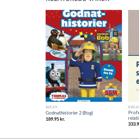
BØGER
BØGE
Profe
ord (Bog)
Godnathistorier 2 (Bog)
relat
189.95
kr.
333.