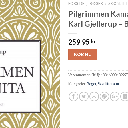
FORSIDE
BØGER
SKØNLIT
/
/
Pilgrimmen Kama
Karl Gjellerup – 
259.95
kr.
KØB NU
Varenummer (SKU):
4884600048927
Kategorier:
Bøger
,
Skønlitteratur