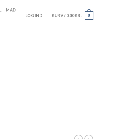
L
MAD
0
LOG IND
KURV /
0.00
KR.