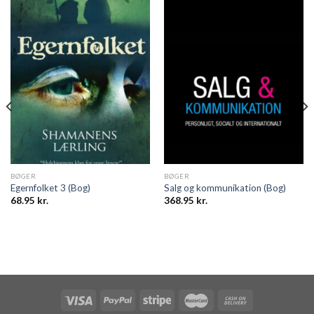
BØGER
BØGER
Egernfolket 3 (Bog)
Salg og kommunikation (Bog)
68.95
kr.
368.95
kr.