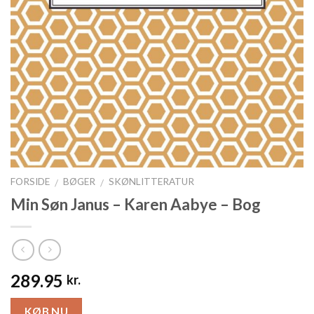
FORSIDE
BØGER
SKØNLITTERATUR
/
/
Min Søn Janus – Karen Aabye – Bog
289.95
kr.
KØB NU