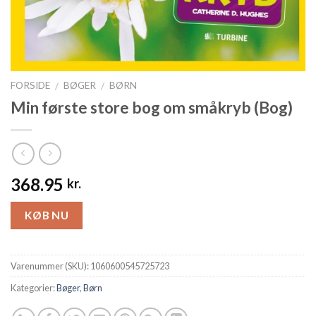
FORSIDE
BØGER
BØRN
/
/
Min første store bog om småkryb (Bog)
368.95
kr.
KØB NU
Varenummer (SKU):
1060600545725723
Kategorier:
Bøger
,
Børn