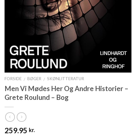
FORSIDE
BØGER
SKØNLITTERATUR
/
/
Men Vi Mødes Her Og Andre Historier –
Grete Roulund – Bog
259.95
kr.