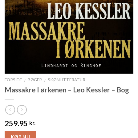
FORSIDE
BØGER
SKØNLITTERATUR
/
/
Massakre I ørkenen – Leo Kessler – Bog
259.95
kr.
KØB NU