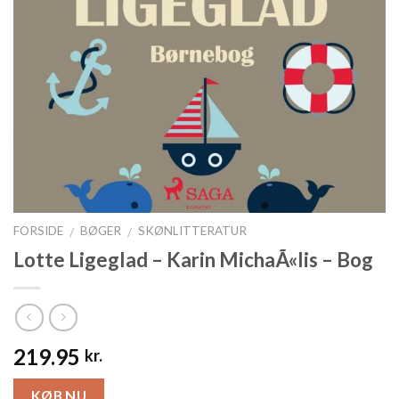
FORSIDE
BØGER
SKØNLITTERATUR
/
/
Lotte Ligeglad – Karin MichaÃ«lis – Bog
219.95
kr.
KØB NU