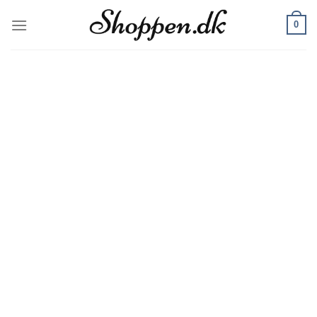
Skip
0
to
content