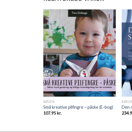
BØGER
BØGE
agt ja (E-bog)
Små kreative pilfingre ~ påske (E-bog)
Den o
107.95
kr.
234.