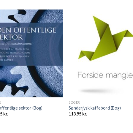
R
BØGER
ffentlige sektor (Bog)
Sønderjysk kaffebord (Bog)
95
kr.
113.95
kr.