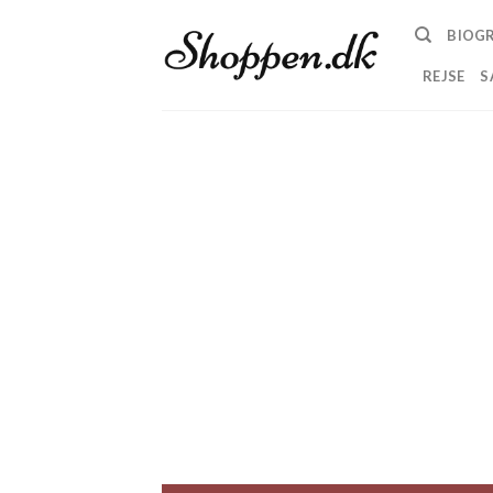
Skip
BIOGR
to
content
REJSE
S