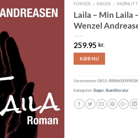
FORSIDE
BØGER
SKØNLIT
/
/
Laila – Min Laila
Wenzel Andrease
259.95
kr.
KØB NU
Varenummer (SKU):
4884600049858
Kategorier:
Bøger
,
Skønlitteratur