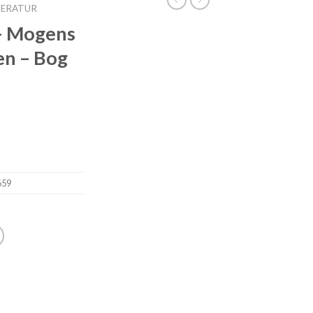
TERATUR
 – Mogens
n – Bog
659