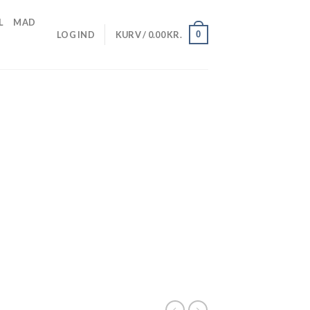
L
MAD
0
LOG IND
KURV /
0.00
KR.