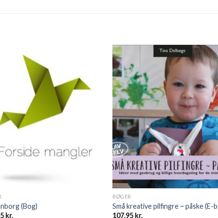
R
BØGER
enborg (Bog)
Små kreative pilfingre ~ påske (E-
95
kr.
107.95
kr.