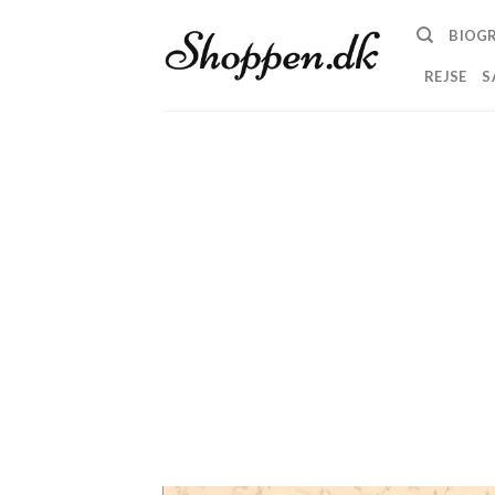
Skip
BIOGR
to
content
REJSE
S