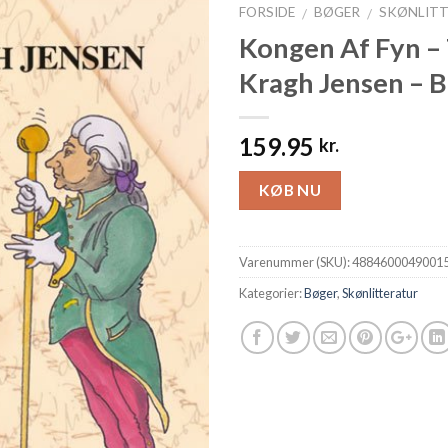
FORSIDE
BØGER
SKØNLIT
/
/
Kongen Af Fyn –
Kragh Jensen – 
159.95
kr.
KØB NU
Varenummer (SKU):
4884600049001
Kategorier:
Bøger
,
Skønlitteratur