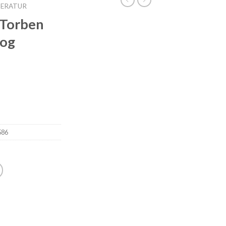
TERATUR
 Torben
Bog
586