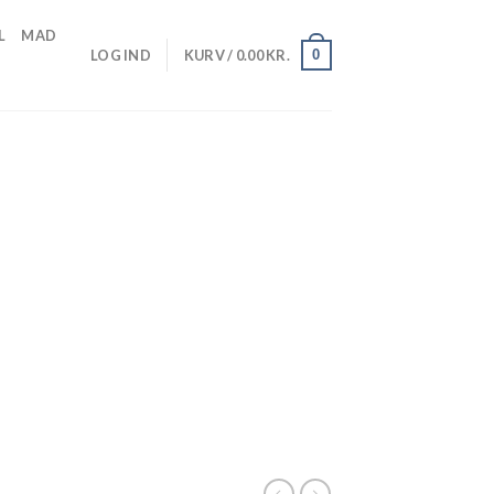
L
MAD
0
LOG IND
KURV /
0.00
KR.