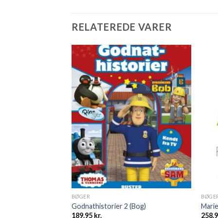
RELATEREDE VARER
BØGER
BØGE
Godnathistorier 2 (Bog)
Mari
189.95
kr.
258.