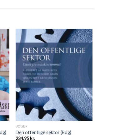
BØGER
bog)
Den offentlige sektor (Bog)
234.95
kr.