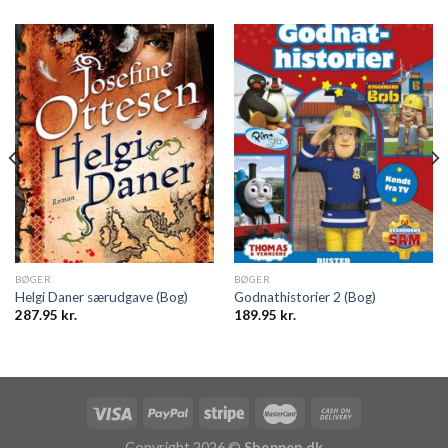
BØGER
BØGER
Helgi Daner særudgave (Bog)
Godnathistorier 2 (Bog)
287.95
kr.
189.95
kr.
Copyright 2026 ©
Shoppen.dk