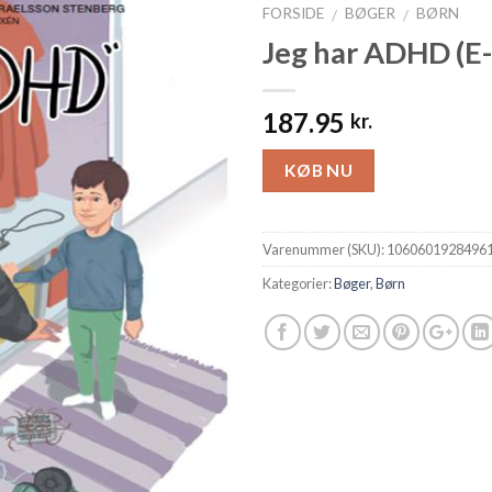
FORSIDE
BØGER
BØRN
/
/
Jeg har ADHD (E
187.95
kr.
KØB NU
Varenummer (SKU):
1060601928496
Kategorier:
Bøger
,
Børn