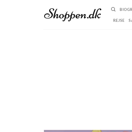
Skip
BIOGR
to
content
REJSE
S