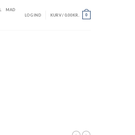
L
MAD
0
LOG IND
KURV /
0.00
KR.