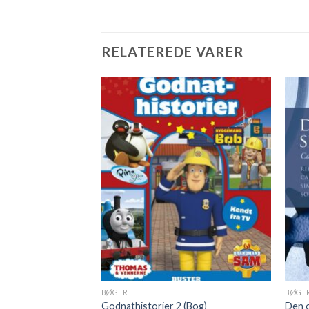
RELATEREDE VARER
BØGER
BØGE
)
Godnathistorier 2 (Bog)
Den o