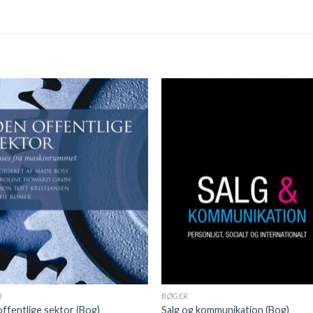
R
BØGER
ffentlige sektor (Bog)
Salg og kommunikation (Bog)