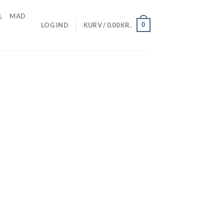
L
MAD
0
LOG IND
KURV /
0.00
KR.