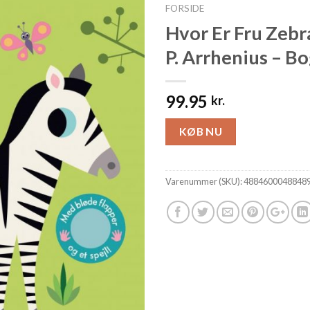
FORSIDE
Hvor Er Fru Zebra
P. Arrhenius – B
99.95
kr.
KØB NU
Varenummer (SKU):
4884600048848