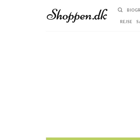
Skip
BIOGR
to
content
REJSE
S