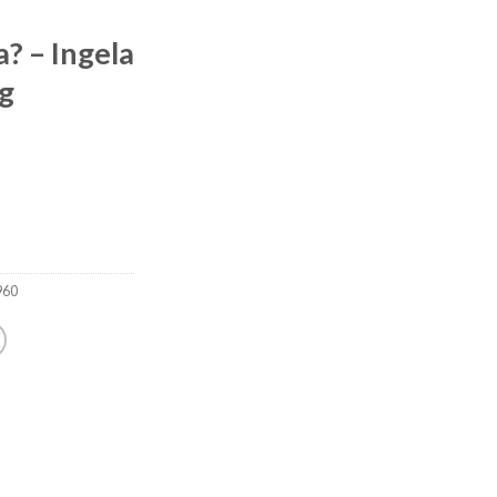
? – Ingela
og
960