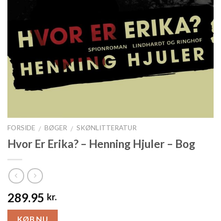
FORSIDE
BØGER
SKØNLITTERATUR
/
/
Hvor Er Erika? – Henning Hjuler – Bog
289.95
kr.
KØB NU