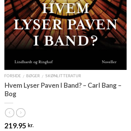
FORSIDE
BØGER
SKØNLITTERATUR
/
/
Hvem Lyser Paven I Band? – Carl Bang –
Bog
219.95
kr.