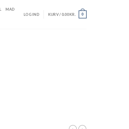
L
MAD
0
LOG IND
KURV /
0.00
KR.