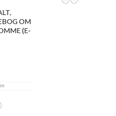
LT,
EBOG OM
OMME (E-
859