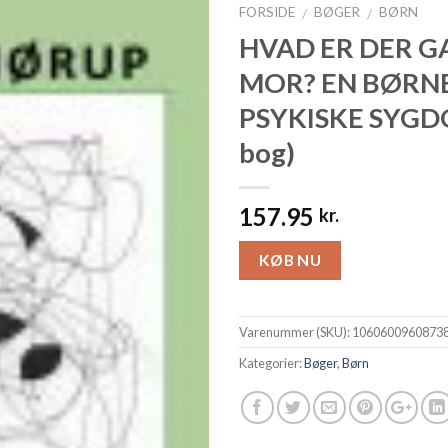
FORSIDE
BØGER
BØRN
/
/
HVAD ER DER GA
MOR? EN BØRN
PSYKISKE SYGD
bog)
157.95
kr.
KØB NU
Varenummer (SKU):
1060600960873
Kategorier:
Bøger
,
Børn