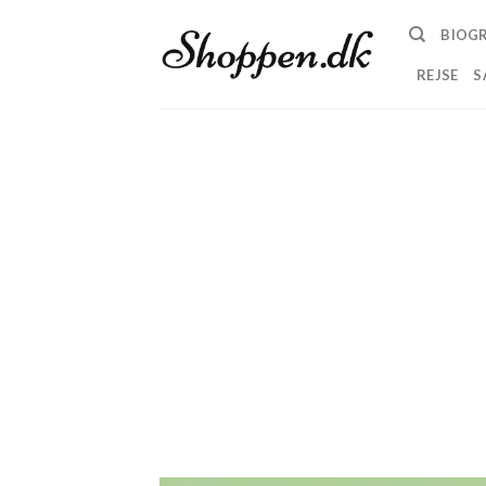
Skip
BIOGR
to
content
REJSE
S