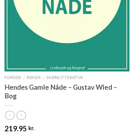
FORSIDE
BØGER
SKØNLITTERATUR
/
/
Hendes Gamle Nåde – Gustav Wied –
Bog
219.95
kr.