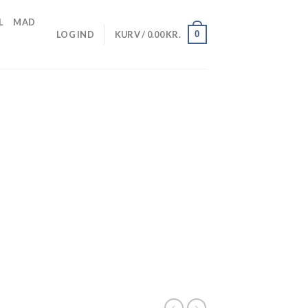
L
MAD
0
LOG IND
KURV /
0.00
KR.