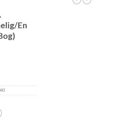
.
elig/En
(Bog)
843