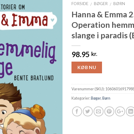
FORSIDE
BØGER
BØRN
/
/
Hanna & Emma 2
Operation hemm
slange i paradis 
98.95
kr.
KØB NU
Varenummer (SKU):
1060601691798
Kategorier:
Bøger
,
Børn