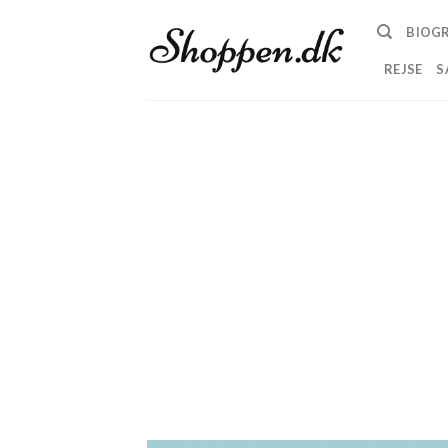
Skip
BIOGR
to
content
REJSE
S