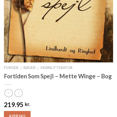
FORSIDE
BØGER
SKØNLITTERATUR
/
/
Fortiden Som Spejl – Mette Winge – Bog
219.95
kr.
KØB NU