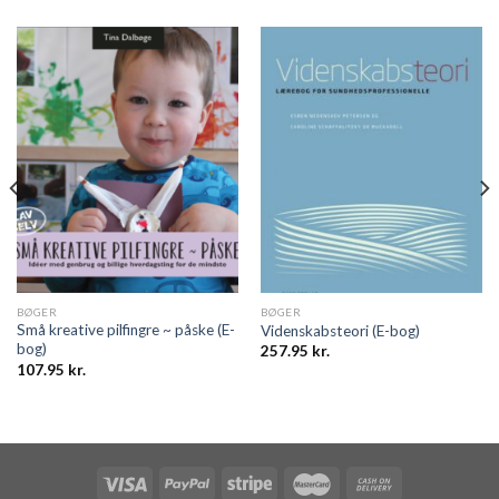
BØGER
BØGER
Små kreative pilfingre ~ påske (E-
Videnskabsteori (E-bog)
bog)
257.95
kr.
107.95
kr.