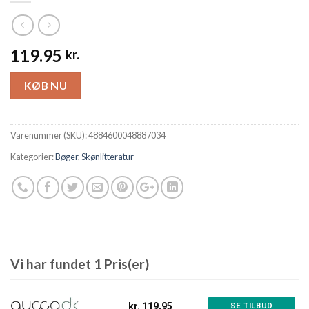
119.95
kr.
KØB NU
Varenummer (SKU):
4884600048887034
Kategorier:
Bøger
,
Skønlitteratur
Vi har fundet 1 Pris(er)
kr. 119,95
SE TILBUD