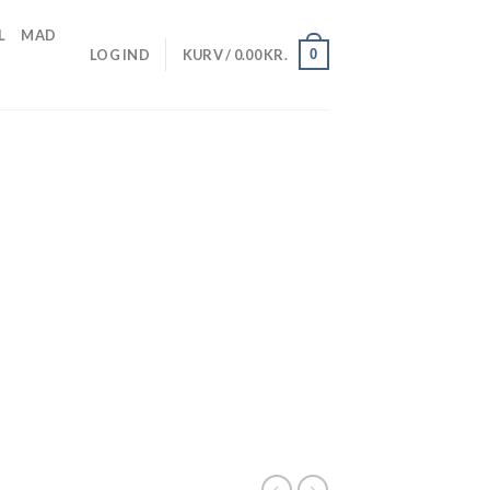
L
MAD
0
LOG IND
KURV /
0.00
KR.