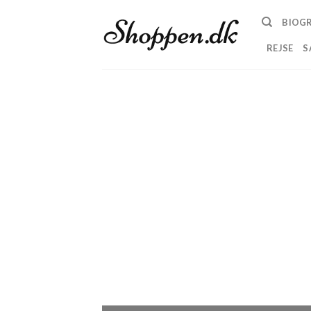
Skip
BIOGR
to
content
REJSE
S