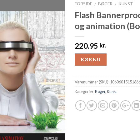
FORSIDE
BØGER
KUNST
/
/
Flash Bannerpro
og animation (Bo
220.95
kr.
KØB NU
Varenummer (SKU):
1060601515166
Kategorier:
Bøger
,
Kunst