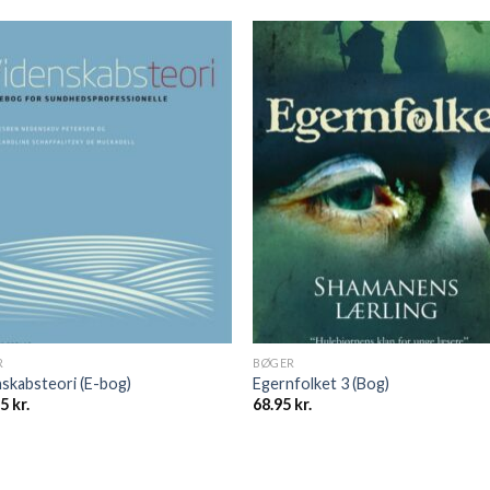
R
BØGER
skabsteori (E-bog)
Egernfolket 3 (Bog)
95
kr.
68.95
kr.