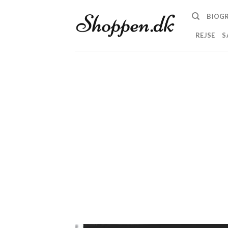
Skip
BIOGR
to
content
REJSE
S