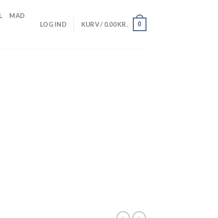
L
MAD
0
LOG IND
KURV /
0.00
KR.