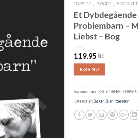
FORSIDE
BØGER
SKØNLIT
/
/
Et Dybdegående
Problembarn – 
Liebst – Bog
119.95
kr.
KØB NU
Varenummer (SKU):
4884600048961
Kategorier:
Bøger
,
Skønlitteratur