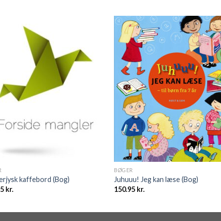
R
BØGER
rjysk kaffebord (Bog)
Juhuuu! Jeg kan læse (Bog)
95
kr.
150.95
kr.