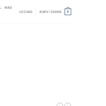
L
MAD
0
LOG IND
KURV /
0.00
KR.