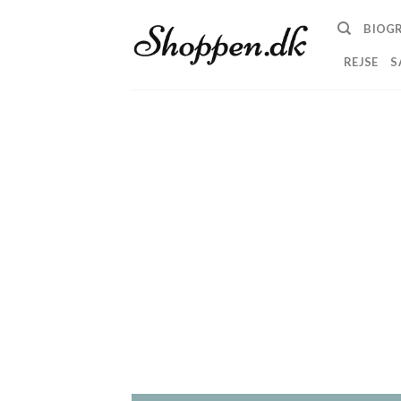
Skip
BIOGR
to
content
REJSE
S