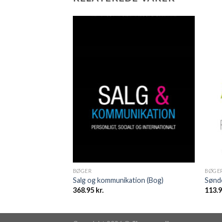
BØGER
BØGE
agt ja (E-bog)
Salg og kommunikation (Bog)
Sønde
368.95
kr.
113.