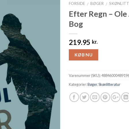
FORSIDE
BØGER
SKØNLIT
/
/
Efter Regn – Ole 
Bog
219.95
kr.
KØB NU
Varenummer (SKU):
4884600048919
Kategorier:
Bøger
,
Skønlitteratur