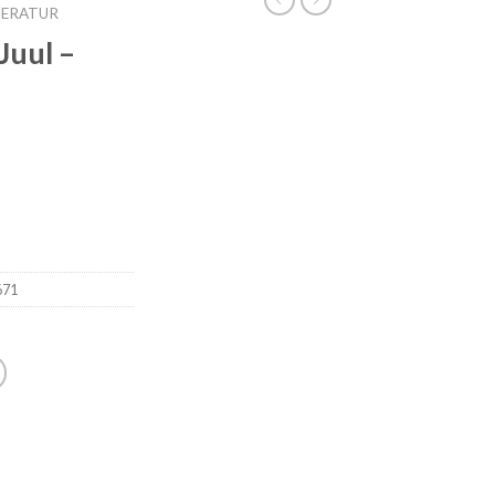
TERATUR
Juul –
671