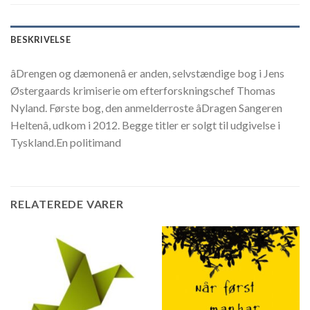
BESKRIVELSE
âDrengen og dæmonenâ er anden, selvstændige bog i Jens
Østergaards krimiserie om efterforskningschef Thomas
Nyland. Første bog, den anmelderroste âDragen Sangeren
Heltenâ, udkom i 2012. Begge titler er solgt til udgivelse i
Tyskland.En politimand
RELATEREDE VARER