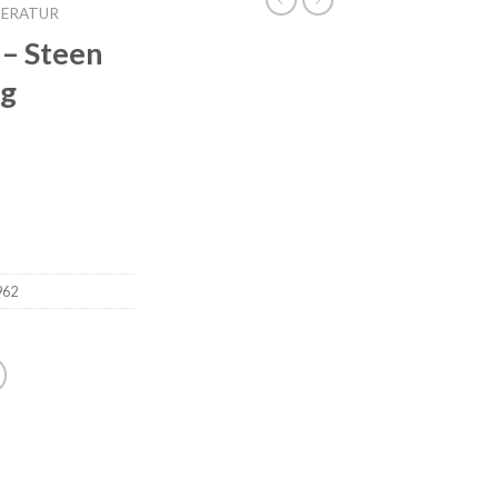
TERATUR
 – Steen
og
962