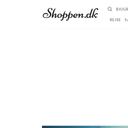
Skip
BIOGR
to
content
REJSE
S