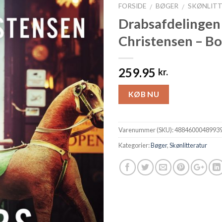
FORSIDE
BØGER
SKØNLIT
/
/
Drabsafdelingen
Christensen – B
259.95
kr.
KØB NU
Varenummer (SKU):
4884600048993
Kategorier:
Bøger
,
Skønlitteratur