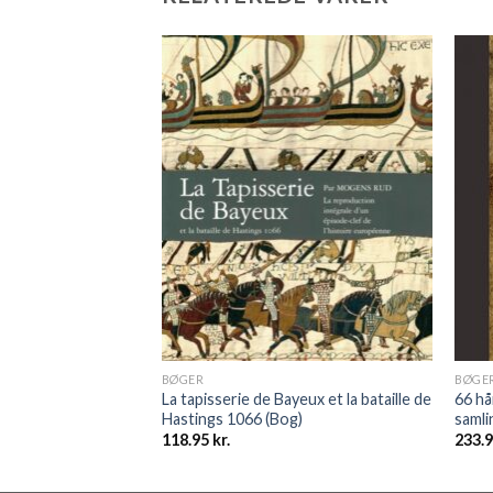
BØGER
BØGE
La tapisserie de Bayeux et la bataille de
66 hå
gre ~ påske (E-bog)
Hastings 1066 (Bog)
samli
118.95
kr.
233.