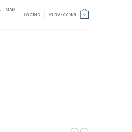
L
MAD
0
LOG IND
KURV /
0.00
KR.