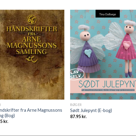
R
BØGER
ndskrifter fra Arne Magnussons
Sødt Julepynt (E-bog)
ng (Bog)
87.95
kr.
95
kr.