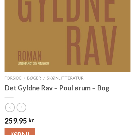
FORSIDE
BØGER
SKØNLITTERATUR
/
/
Det Gyldne Rav – Poul ørum – Bog
259.95
kr.
KØB NU