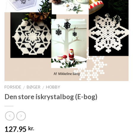
FORSIDE
BØGER
HOBBY
/
/
Den store iskrystalbog (E-bog)
127.95
kr.