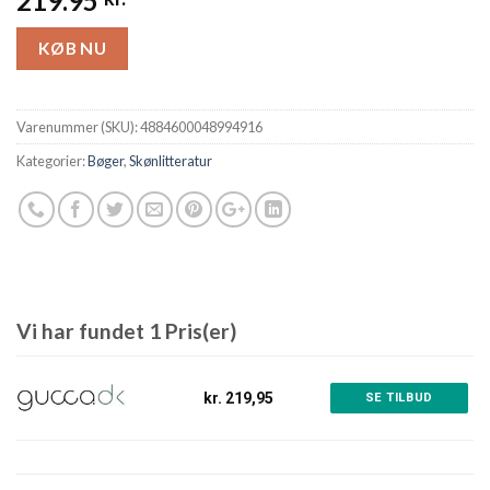
219.95
KØB NU
Varenummer (SKU):
4884600048994916
Kategorier:
Bøger
,
Skønlitteratur
Vi har fundet 1 Pris(er)
kr. 219,95
SE TILBUD