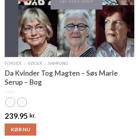
FORSIDE
BØGER
SAMFUND
/
/
Da Kvinder Tog Magten – Søs Marie
Serup – Bog
239.95
kr.
KØB NU