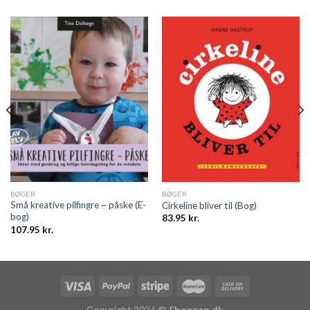
BØGER
BØGER
Små kreative pilfingre ~ påske (E-
Cirkeline bliver til (Bog)
bog)
83.95
kr.
107.95
kr.