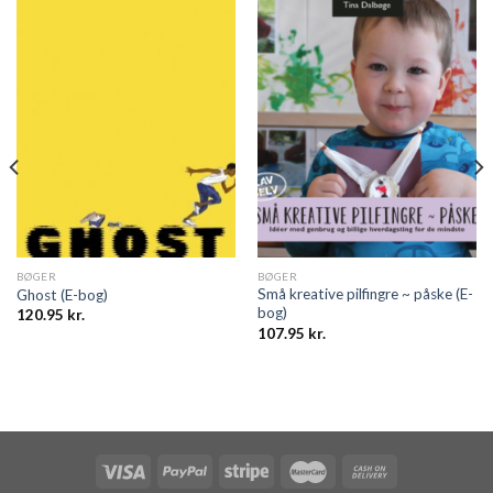
BØGER
BØGER
Små kreative pilfingre ~ påske (E-
Ghost (E-bog)
bog)
120.95
kr.
107.95
kr.