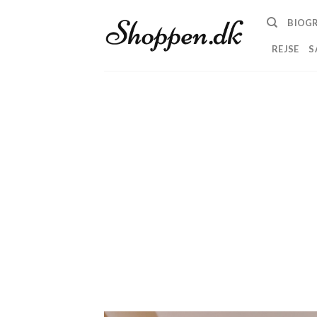
Skip
BIOGR
to
content
REJSE
S