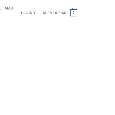
L
MAD
0
LOG IND
KURV /
0.00
KR.