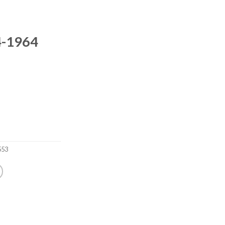
4-1964
553