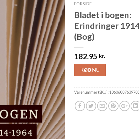
FORSIDE
Bladet i bogen:
Erindringer 191
(Bog)
182.95
kr.
KØB NU
Varenummer (SKU):
1060600763970