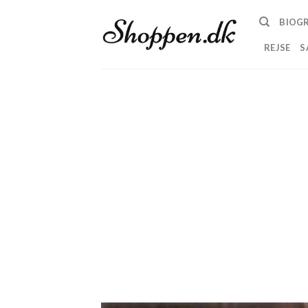
Skip
BIOGR
to
content
REJSE
S