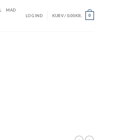
L
MAD
0
LOG IND
KURV /
0.00
KR.