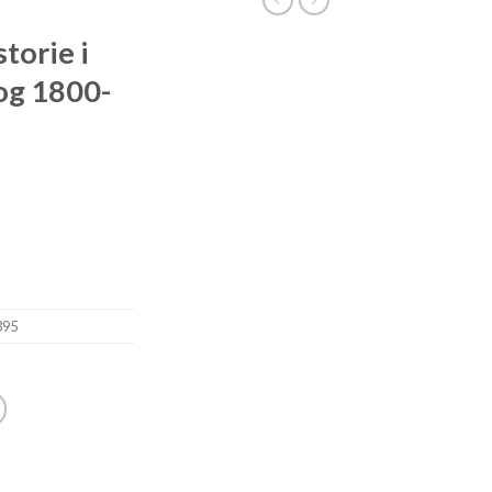
torie i
og 1800-
395