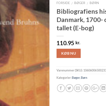
FORSIDE
BØGER
BØRN
/
/
Bibliografiens his
Danmark, 1700- 
tallet (E-bog)
110.95
kr.
KØB NU
Varenummer (SKU):
1060600650023
Kategorier:
Bøger
,
Børn