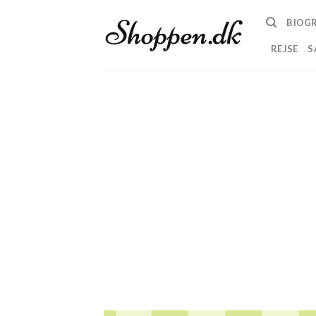
Skip
BIOGR
to
content
REJSE
S