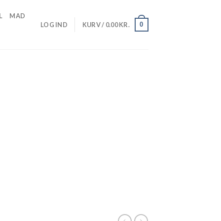
L
MAD
0
LOG IND
KURV /
0.00
KR.