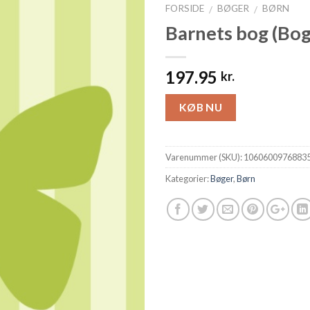
FORSIDE
BØGER
BØRN
/
/
Barnets bog (Bog
197.95
kr.
KØB NU
Varenummer (SKU):
1060600976883
Kategorier:
Bøger
,
Børn